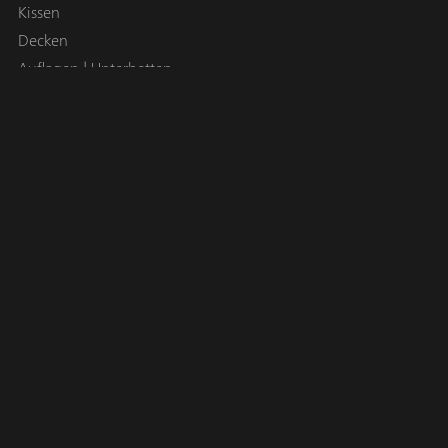
Kissen
Decken
Auflagen | Unterbetten
Bettwäsche
Esszimmer
Esstische
Stühle | Hocker
Sideboards | Vitrinen
Sitzbänke
Küchen
Naturholzküchen
Elektrogeräte
Arbeitsplatten