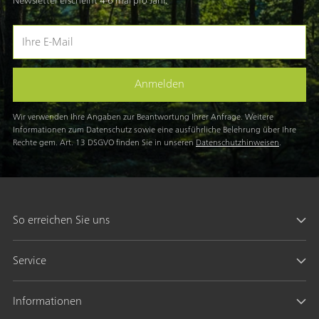
Newsletter erscheint 4-6 mal pro Jahr.
Ihre
E-
Mail
Anmelden
Wir verwenden Ihre Angaben zur Beantwortung Ihrer Anfrage. Weitere
Informationen zum Datenschutz sowie eine ausführliche Belehrung über Ihre
Rechte gem. Art. 13 DSGVO finden Sie in unseren
Datenschutzhinweisen
.
So erreichen Sie uns
Service
Informationen