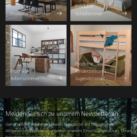
Produkte
Produkte Esszimmer
Schlafzimmer
Produkte
Produkte
Kinderzimmer |
Arbeitszimmer
Jugendzimmer
Melden Sie sich zu unserem Newsletter an
Gerne senden wir Ihnen unseren Newsletter mit Neuigkeiten,
Aktionen und Veranstaltungen in unserem Einrichtungshaus zu. Unser