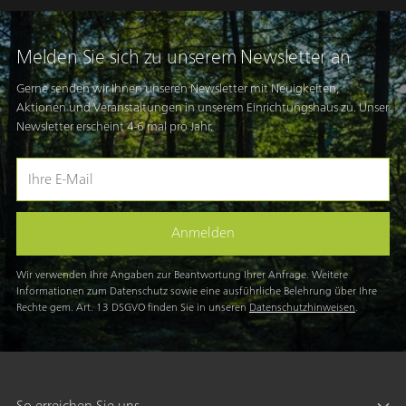
Melden Sie sich zu unserem Newsletter an
Gerne senden wir Ihnen unseren Newsletter mit Neuigkeiten,
Aktionen und Veranstaltungen in unserem Einrichtungshaus zu. Unser
Newsletter erscheint 4-6 mal pro Jahr.
Ihre
E-
Mail
Anmelden
Wir verwenden Ihre Angaben zur Beantwortung Ihrer Anfrage. Weitere
Informationen zum Datenschutz sowie eine ausführliche Belehrung über Ihre
Rechte gem. Art. 13 DSGVO finden Sie in unseren
Datenschutzhinweisen
.
So erreichen Sie uns