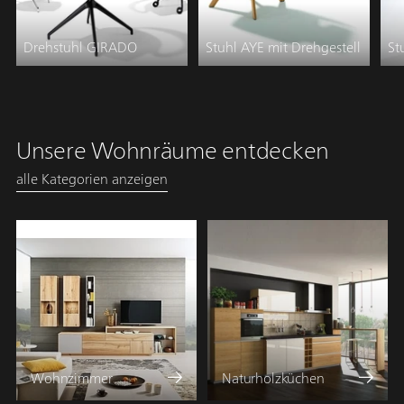
f
t
Drehstuhl GIRADO
Stuhl AYE mit Drehgestell
St
Unsere Wohnräume entdecken
alle Kategorien anzeigen
Wohnzimmer
Naturholzküchen