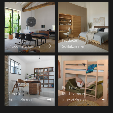
Produkte
Produkte Esszimmer
Schlafzimmer
Produkte
Produkte
Kinderzimmer |
Arbeitszimmer
Jugendzimmer