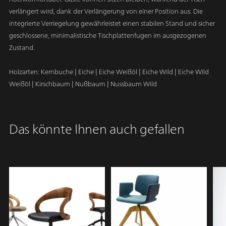
verlängert wird, dank der Verlängerung von einer Position aus. Die
integrierte Verriegelung gewährleistet einen stabilen Stand und sicher
geschlossene, minimalistische Tischplattenfugen im ausgezogenen
Zustand.
Holzarten: Kernbuche
| Eiche | Eiche Weißöl | Eiche Wild | Eiche Wild
Weißöl | Kirschbaum | Nußbaum | Nussbaum Wild
Produkt
in
A
Das könnte Ihnen auch gefallen
den
u
Warenkorb
s
legen
v
e
r
k
a
u