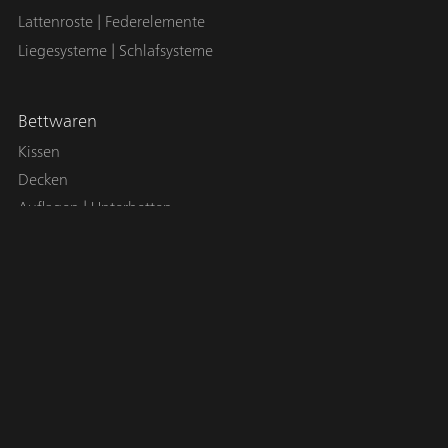
Lattenroste | Federelemente
Liegesysteme | Schlafsysteme
Bettwaren
Kissen
Decken
Auflagen | Unterbetten
Bettwäsche
Esszimmer
Esstische
Stühle | Hocker
Sideboards | Vitrinen
Sitzbänke