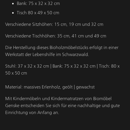
Bank: 75 x 32 x 32 cm
Tisch 80 x 49 x 50 cm
Verschiedene Sitzhöhen: 15 cm, 19 cm und 32 cm
Verschiedene Tischhöhen: 35 cm, 41 cm und 49 cm
Die Herstellung dieses Bioholzmöbelstücks erfolgt in einer
Werkstatt der Lebenshilfe im Schwarzwald.
Stuhl: 37 x 32 x 32 cm | Bank: 75 x 32 x 32 cm | Tisch: 80 x
50 x 50 cm
Material: massives Erlenholz, geölt | gewachst
Mit Kindermöbeln und Kindermatratzen von Biomöbel
Genske entscheiden Sie sich für eine nachhaltige und gute
Einrichtung von Anfang an.
Produkt