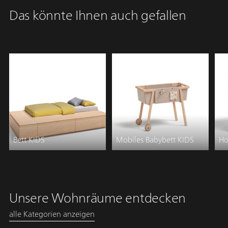
in
A
Das könnte Ihnen auch gefallen
den
u
Warenkorb
s
legen
v
e
r
k
a
u
f
t
Bett KIDS
Mobiles Babybett KIDS
Ho
Unsere Wohnräume entdecken
alle Kategorien anzeigen