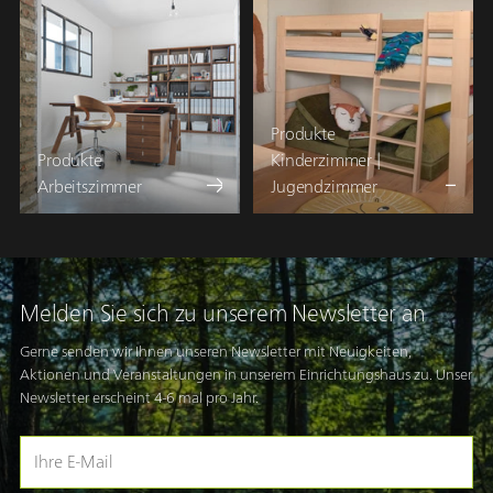
Produkte
Produkte
Kinderzimmer |
Arbeitszimmer
Jugendzimmer
Melden Sie sich zu unserem Newsletter an
Gerne senden wir Ihnen unseren Newsletter mit Neuigkeiten,
Aktionen und Veranstaltungen in unserem Einrichtungshaus zu. Unser
Newsletter erscheint 4-6 mal pro Jahr.
Ihre
E-